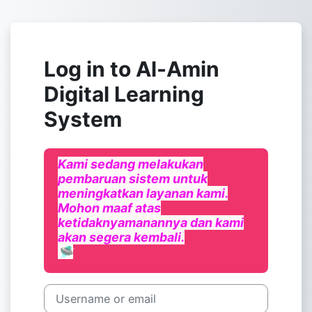
Skip to main content
Log in to Al-Amin
Digital Learning
System
Kami sedang melakukan
pembaruan sistem untuk
meningkatkan layanan kami.
Mohon maaf atas
ketidaknyamanannya dan kami
akan segera kembali.
🛸
Username or email